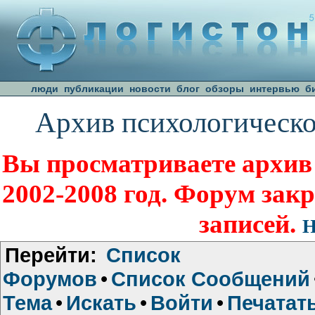
люди
публикации
новости
блог
обзоры
интервью
б
Архив психологическо
Вы просматриваете архив
2002-2008 год. Форум зак
записей.
Н
Перейти:
Список
Форумов
•
Список Сообщений
Тема
•
Искать
•
Войти
•
Печатат