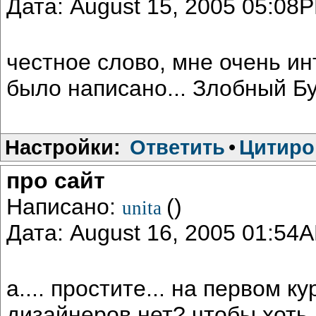
Дата: August 15, 2005 05:08
честное слово, мне очень ин
было написано... Злобный Б
Настройки:
Ответить
•
Цитиро
про сайт
Написано:
()
unita
Дата: August 16, 2005 01:54
а.... простите... на первом к
дизайнеров нет? чтобы хоть 