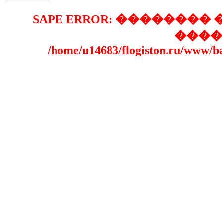
SAPE ERROR: �������
����
/home/u14683/flogiston.ru/www/b