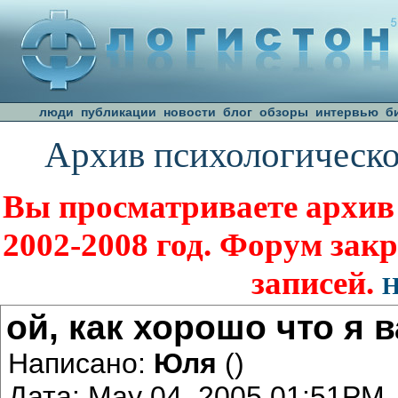
люди
публикации
новости
блог
обзоры
интервью
б
Архив психологическо
Вы просматриваете архив
2002-2008 год. Форум зак
записей.
Н
ой, как хорошо что я 
Написано:
Юля
()
Дата: May 04, 2005 01:51PM