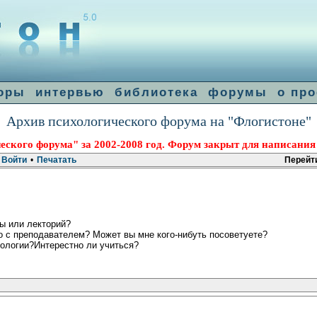
оры
интервью
библиотека
форумы
о про
Архив психологического форума на "Флогистоне"
еского форума" за 2002-2008 год. Форум закрыт для написания
Войти
•
Печатать
Перейти
ы или лекторий?
 с преподавателем? Может вы мне кого-нибуть посоветуете?
хологии?Интерестно ли учиться?