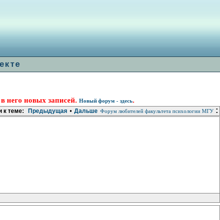
екте
 в него новых записей.
.
Новый форум - здесь
:
 к теме:
Предыдущая
•
Дальше
Форум любителей факультета психологии МГУ