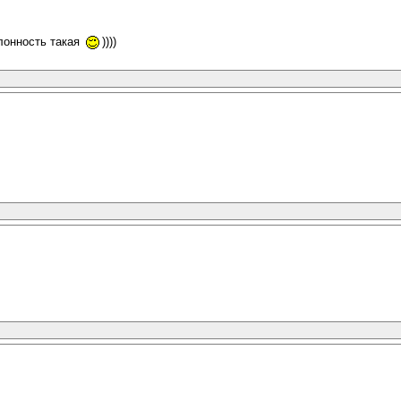
лонность такая
))))