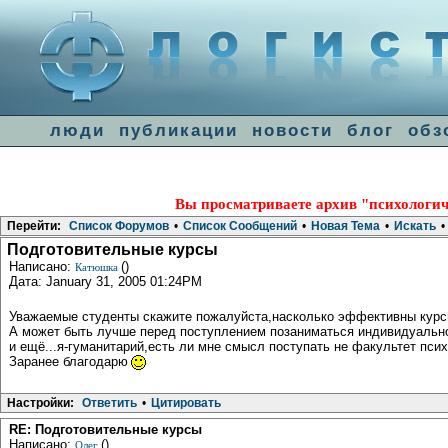
люди
публикации
новости
блог
обз
Вы просматриваете архив "психологич
Перейти:
Список Форумов
•
Список Сообщений
•
Новая Тема
•
Искать
•
Подготовительные курсы
Написано:
()
Катюшка
Дата: January 31, 2005 01:24PM
Уважаемые студенты скажите пожалуйста,насколько эффективны курс
А может быть лучше перед поступлением позаниматься индивидуально
и ещё...я-гуманитарий,есть ли мне смысл поступать не факультет пси
Заранее благодарю
Настройки:
Ответить
•
Цитировать
RE: Подготовительные курсы
Написано:
()
Олег