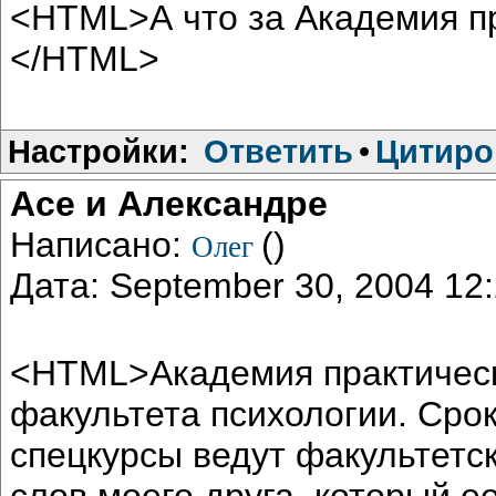
<HTML>А что за Академия п
</HTML>
Настройки:
Ответить
•
Цитиро
Асе и Александре
Написано:
()
Олег
Дата: September 30, 2004 1
<HTML>Академия практическ
факультета психологии. Срок 
спецкурсы ведут факультетск
слов моего друга, который ее