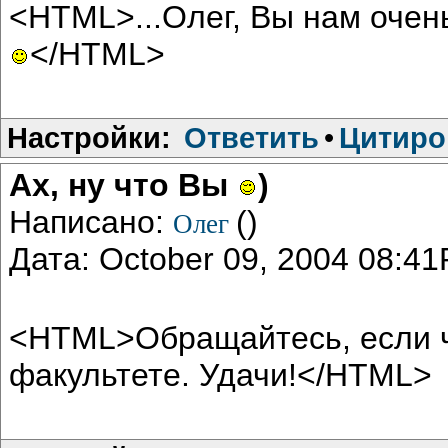
<HTML>...Олег, Вы нам очен
</HTML>
Настройки:
Ответить
•
Цитиро
Ах, ну что Вы
)
Написано:
()
Олег
Дата: October 09, 2004 08:4
<HTML>Обращайтесь, если ча
факультете. Удачи!</HTML>