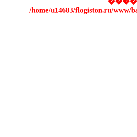
����
/home/u14683/flogiston.ru/www/b