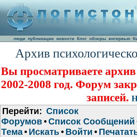
люди
публикации
новости
блог
обзоры
интервью
б
Архив психологическо
Вы просматриваете архив
2002-2008 год. Форум зак
записей.
Н
Перейти:
Список
Форумов
•
Список Сообщений
Тема
•
Искать
•
Войти
•
Печатат