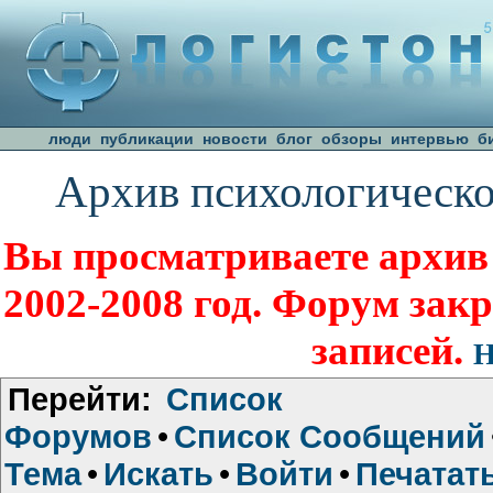
люди
публикации
новости
блог
обзоры
интервью
б
Архив психологическо
Вы просматриваете архив
2002-2008 год. Форум зак
записей.
Н
Перейти:
Список
Форумов
•
Список Сообщений
Тема
•
Искать
•
Войти
•
Печатат