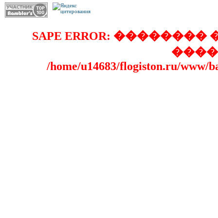
SAPE ERROR: �������
����
/home/u14683/flogiston.ru/www/b