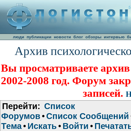
люди
публикации
новости
блог
обзоры
интервью
б
Архив психологическо
Вы просматриваете архив
2002-2008 год. Форум зак
записей.
Н
Перейти:
Список
Форумов
•
Список Сообщений
Тема
•
Искать
•
Войти
•
Печатат