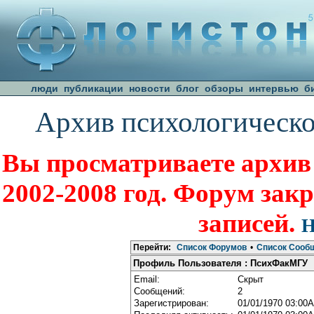
люди
публикации
новости
блог
обзоры
интервью
б
Архив психологическо
Вы просматриваете архив
2002-2008 год. Форум зак
записей.
Н
Перейти:
Список Форумов
•
Список Сооб
Профиль Пользователя : ПсихФакМГУ
Email:
Скрыт
Сообщений:
2
Зарегистрирован:
01/01/1970 03:00