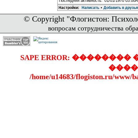
Последняя активность:
01/01/1970 03:00
Настройки:
Написать
•
Добавить в друзья
© Copyright "Флогистон: Психол
вопросам сотрудничества обр
SAPE ERROR: �������
����
/home/u14683/flogiston.ru/www/b