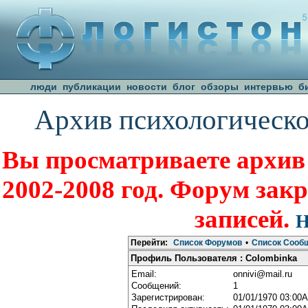
люди
публикации
новости
блог
обзоры
интервью
б
Архив психологическо
Вы просматриваете архив
2002-2008 год. Форум зак
записей.
Н
Перейти:
Список Форумов
•
Список Сооб
Профиль Пользователя : Colombinka
Email:
onnivi@mail.ru
Сообщений:
1
Зарегистрирован:
01/01/1970 03:00