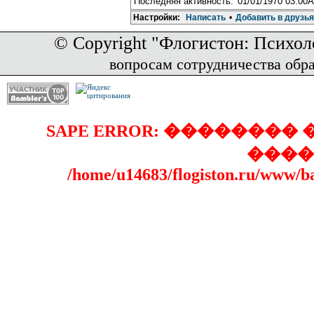
Последняя активность:
01/01/1970 03:00
Настройки:
Написать
•
Добавить в друзья
© Copyright "Флогистон: Психол
вопросам сотрудничества обр
SAPE ERROR: �������
����
/home/u14683/flogiston.ru/www/b